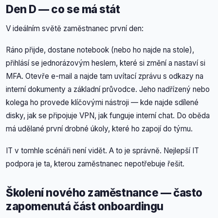
Den D — co se má stát
V ideálním světě zaměstnanec první den:
Ráno přijde, dostane notebook (nebo ho najde na stole),
přihlásí se jednorázovým heslem, které si změní a nastaví si
MFA. Otevře e-mail a najde tam uvítací zprávu s odkazy na
interní dokumenty a základní průvodce. Jeho nadřízený nebo
kolega ho provede klíčovými nástroji — kde najde sdílené
disky, jak se připojuje VPN, jak funguje interní chat. Do oběda
má udělané první drobné úkoly, které ho zapojí do týmu.
IT v tomhle scénáři není vidět. A to je správně. Nejlepší IT
podpora je ta, kterou zaměstnanec nepotřebuje řešit.
Školení nového zaměstnance — často
zapomenutá část onboardingu