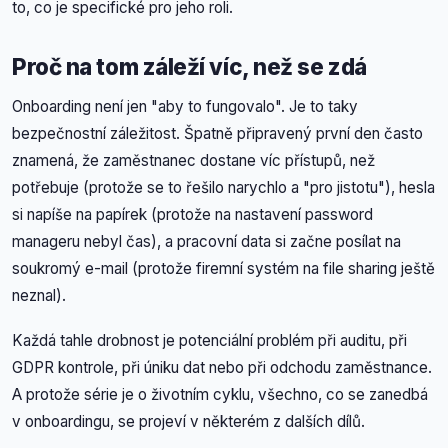
to, co je specifické pro jeho roli.
Proč na tom záleží víc, než se zdá
Onboarding není jen "aby to fungovalo". Je to taky
bezpečnostní záležitost. Špatně připravený první den často
znamená, že zaměstnanec dostane víc přístupů, než
potřebuje (protože se to řešilo narychlo a "pro jistotu"), hesla
si napíše na papírek (protože na nastavení password
manageru nebyl čas), a pracovní data si začne posílat na
soukromý e-mail (protože firemní systém na file sharing ještě
neznal).
Každá tahle drobnost je potenciální problém při auditu, při
GDPR kontrole, při úniku dat nebo při odchodu zaměstnance.
A protože série je o životním cyklu, všechno, co se zanedbá
v onboardingu, se projeví v některém z dalších dílů.