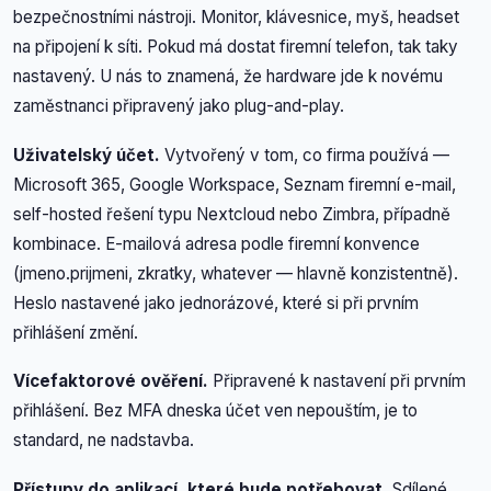
bezpečnostními nástroji. Monitor, klávesnice, myš, headset
na připojení k síti. Pokud má dostat firemní telefon, tak taky
nastavený. U nás to znamená, že hardware jde k novému
zaměstnanci připravený jako plug-and-play.
Uživatelský účet.
Vytvořený v tom, co firma používá —
Microsoft 365, Google Workspace, Seznam firemní e-mail,
self-hosted řešení typu Nextcloud nebo Zimbra, případně
kombinace. E-mailová adresa podle firemní konvence
(jmeno.prijmeni, zkratky, whatever — hlavně konzistentně).
Heslo nastavené jako jednorázové, které si při prvním
přihlášení změní.
Vícefaktorové ověření.
Připravené k nastavení při prvním
přihlášení. Bez MFA dneska účet ven nepouštím, je to
standard, ne nadstavba.
Přístupy do aplikací, které bude potřebovat.
Sdílené