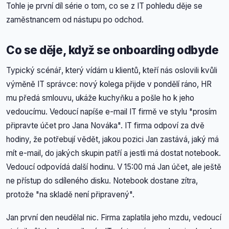
Tohle je první díl série o tom, co se z IT pohledu děje se
zaměstnancem od nástupu po odchod.
Co se děje, když se onboarding odbyde
Typický scénář, který vídám u klientů, kteří nás oslovili kvůli
výměně IT správce: nový kolega přijde v pondělí ráno, HR
mu předá smlouvu, ukáže kuchyňku a pošle ho k jeho
vedoucímu. Vedoucí napíše e-mail IT firmě ve stylu "prosím
připravte účet pro Jana Nováka". IT firma odpoví za dvě
hodiny, že potřebují vědět, jakou pozici Jan zastává, jaký má
mít e-mail, do jakých skupin patří a jestli má dostat notebook.
Vedoucí odpovídá další hodinu. V 15:00 má Jan účet, ale ještě
ne přístup do sdíleného disku. Notebook dostane zítra,
protože "na skladě není připravený".
Jan první den neudělal nic. Firma zaplatila jeho mzdu, vedoucí