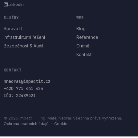
LinkedIn
SLUŽBY
WEB
Správa IT
Blog
Infrastrukturní řešení
Reference
Bezpečnost & Audit
O mně
Kontakt
KONTAKT
mneoral@impactit.cz
+420 775 441 424
IČO: 22489321
© 2026 ImpactIT – Ing. Matěj Neoral. Všechna práva vyhrazena.
Ochrana osobních údajů
·
Cookies