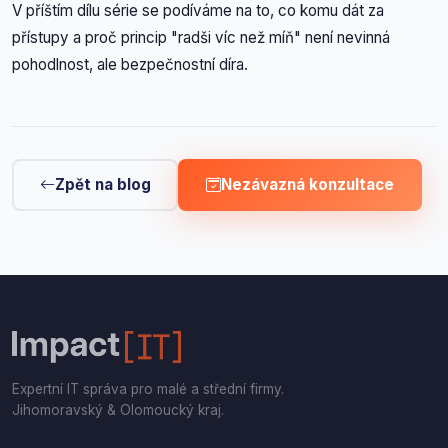
V příštím dílu série se podíváme na to, co komu dát za
přístupy a proč princip "radši víc než míň" není nevinná
pohodlnost, ale bezpečnostní díra.
Zpět na blog
Nezávazná konzultace
Expertní IT správa pro malé a střední firmy.
Jihomoravský & Olomoucký kraj.