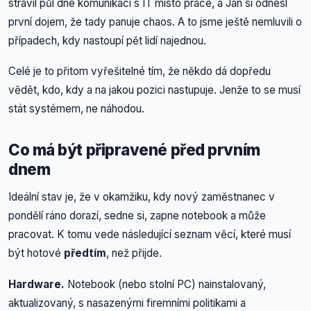
strávil půl dne komunikací s IT místo práce, a Jan si odnesl
první dojem, že tady panuje chaos. A to jsme ještě nemluvili o
případech, kdy nastoupí pět lidí najednou.
Celé je to přitom vyřešitelné tím, že někdo dá dopředu
vědět, kdo, kdy a na jakou pozici nastupuje. Jenže to se musí
stát systémem, ne náhodou.
Co má být připravené před prvním
dnem
Ideální stav je, že v okamžiku, kdy nový zaměstnanec v
pondělí ráno dorazí, sedne si, zapne notebook a může
pracovat. K tomu vede následující seznam věcí, které musí
být hotové
předtím
, než přijde.
Hardware.
Notebook (nebo stolní PC) nainstalovaný,
aktualizovaný, s nasazenými firemními politikami a