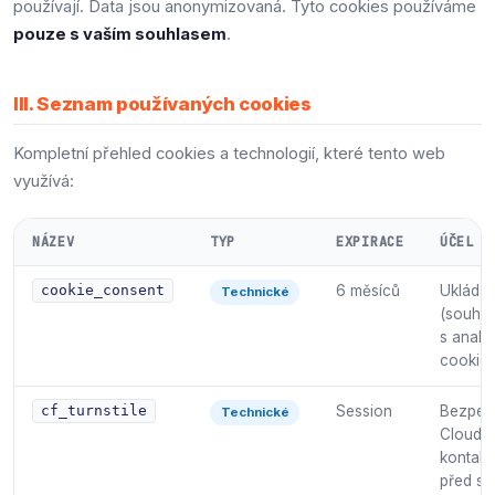
používají. Data jsou anonymizovaná. Tyto cookies používáme
pouze s vaším souhlasem
.
III. Seznam používaných cookies
Kompletní přehled cookies a technologií, které tento web
využívá:
NÁZEV
TYP
EXPIRACE
ÚČEL
6 měsíců
Ukládá 
cookie_consent
Technické
(souhla
s analy
cookies
Session
Bezpečn
cf_turnstile
Technické
Cloudfl
kontakt
před s