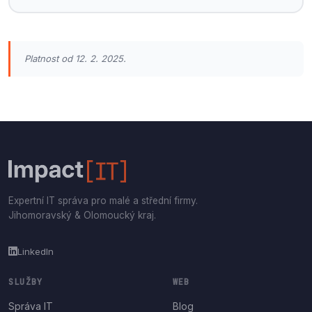
Platnost od 12. 2. 2025.
Expertní IT správa pro malé a střední firmy.
Jihomoravský & Olomoucký kraj.
LinkedIn
SLUŽBY
WEB
Správa IT
Blog