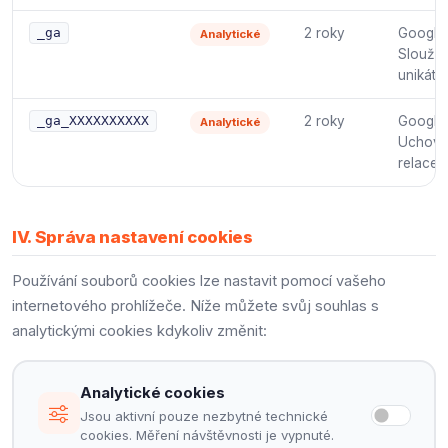
2 roky
Google 
_ga
Analytické
Slouží k
unikátní
2 roky
Google 
_ga_XXXXXXXXXX
Analytické
Uchová
relace.
IV. Správa nastavení cookies
Používání souborů cookies lze nastavit pomocí vašeho
internetového prohlížeče. Níže můžete svůj souhlas s
analytickými cookies kdykoliv změnit:
Analytické cookies
Jsou aktivní pouze nezbytné technické
cookies. Měření návštěvnosti je vypnuté.